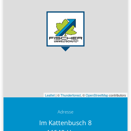
Leaflet
| ©
Thunderforest
, ©
OpenStreetMap
contributors
Adresse
Im Kattenbusch 8