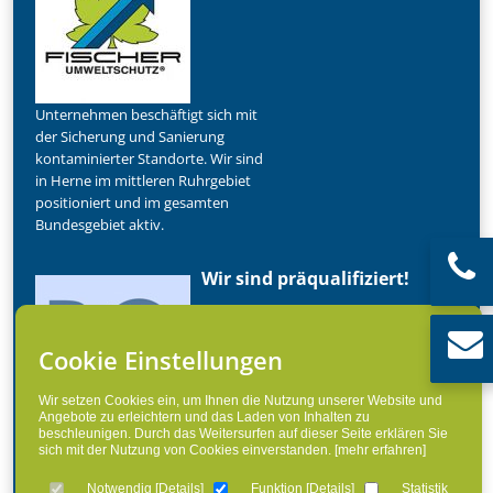
Unternehmen beschäftigt sich mit
der Sicherung und Sanierung
kontaminierter Standorte. Wir sind
in Herne im mittleren Ruhrgebiet
positioniert und im gesamten
Bundesgebiet aktiv.
Wir sind präqualifiziert!
Unser Unternehmen hat die
Präqualifikations-Nr. 011.100106.
Cookie Einstellungen
Damit unterliegen wir der ständigen
und aktuellen Überwachung des
Wir setzen Cookies ein, um Ihnen die Nutzung unserer Website und
Bundesministeriums für Umwelt,
Angebote zu erleichtern und das Laden von Inhalten zu
Naturschutz, Bau- und
beschleunigen. Durch das Weitersurfen auf dieser Seite erklären Sie
Reg-Nr: 011.100106
sich mit der Nutzung von Cookies einverstanden.
[mehr erfahren]
Reaktorsicherheit (BMUB).
Notwendig
[
Details
]
Funktion
[
Details
]
Statistik